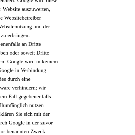
ichert. Google wird diese
r Website auszuwerten,
ie Websitebetreiber
Websitenutzung und der
 zu erbringen.
nenfalls an Dritte
eben oder soweit Dritte
en. Google wird in keinem
Google in Verbindung
ies durch eine
tware verhindern; wir
sem Fall gegebenenfalls
ollumfänglich nutzen
lären Sie sich mit der
rch Google in der zuvor
vor benannten Zweck