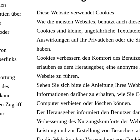
nen
Diese Website verwendet Cookies
tien über
Wie die meisten Websites, benutzt auch dies
e
Cookies sind kleine, ungefährliche Textdateie
oder
Auswirkungen auf Ihr Privatleben oder die Si
haben.
von
Cookies verbessern den Komfort des Benutze
perlinks
erlauben es dem Herausgeber, eine anonyme B
Website zu führen.
wortung
Sehen Sie sich bitte die Anleitung Ihres We
 des
Informationen darüber zu erhalten, wie Sie 
 kann
Computer verbieten oder löschen können.
en Zugriff
Der Herausgeber informiert den Benutzer dar
ur
Verbesserung des Nutzungskomforts der Webs
Leistung und zur Erstellung von Besuchersta
Da die Website ohne Verwendung von Cookies