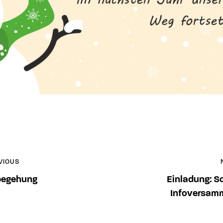
VIOUS
begehung
Einladung: S
Infoversam