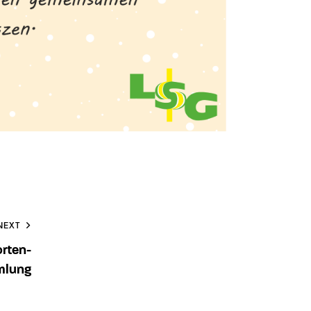
NEXT
orten-
mlung