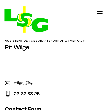
ASSISTENT DER GESCHÄFTSFÜHRUNG / VERKAUF
Pit Wilge
wilgep@lsg.lu
E-
26 32 33 25
ma
Ph
il:
on
Contact Form