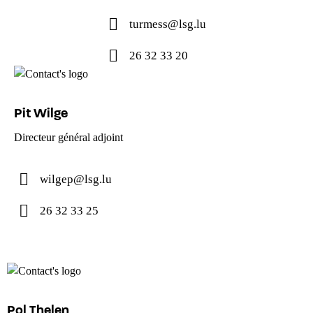
turmess@lsg.lu
26 32 33 20
Pit Wilge
Directeur général adjoint
wilgep@lsg.lu
26 32 33 25
Pol Thelen