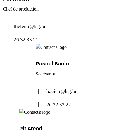
Chef de production
thelenp@lsg.lu
26 32 33 21
Pascal Bacic
Secrètariat
bacicp@lsg.lu
26 32 33 22
Pit Arend