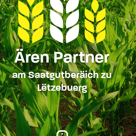
Ären Partner
am Saatgutberäich zu
Lëtzebuerg